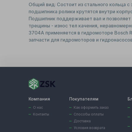
Общий вид: Состоит из стального кольца с
подшипника ролики крутятся внутри корпу
Подшипник поддерживает вал и позволяет е
трещины - износ тел качения, неравномерн
3704A применяется в гидромоторе Bosch Re
запчасти для гидромоторов и гидронасосов
Компания
Покупателям
Б
О нас
Как оформить заказ
Контакты
Способы оплаты
Доставка
Условия возврата