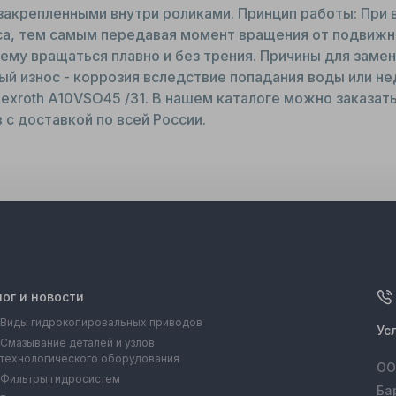
 закрепленными внутри роликами. Принцип работы: При
са, тем самым передавая момент вращения от подвижно
му вращаться плавно и без трения. Причины для замен
ый износ - коррозия вследствие попадания воды или н
xroth A10VSO45 /31. В нашем каталоге можно заказать 
 с доставкой по всей России.
лог и новости
Виды гидрокопировальных приводов
Ус
Смазывание деталей и узлов
технологического оборудования
ОО
Фильтры гидросистем
Ба