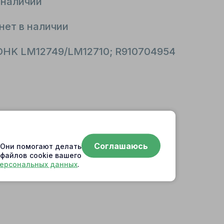
 наличии
нет в наличии
DHK LM12749/LM12710; R910704954
Соглашаюсь
. Они помогают делать
 файлов cookie вашего
персональных данных
.