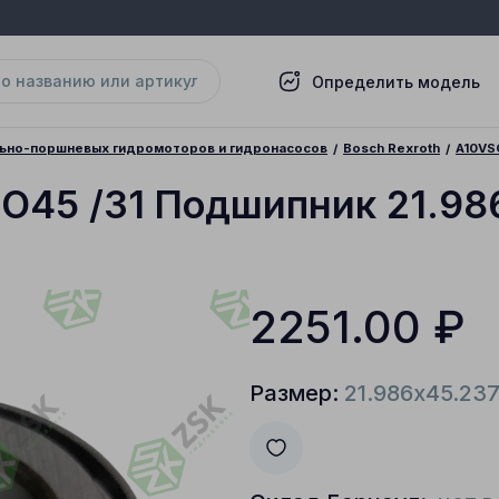
Определить модель
льно-поршневых гидромоторов и гидронасосов
Bosch Rexroth
A10VS
SO45 /31 Подшипник 21.98
2251.00
₽
Размер:
21.986x45.23