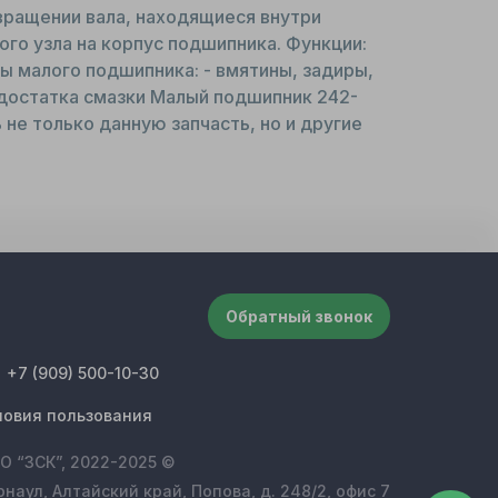
 вращении вала, находящиеся внутри
го узла на корпус подшипника. Функции:
ы малого подшипника: - вмятины, задиры,
едостатка смазки Малый подшипник 242-
не только данную запчасть, но и другие
Обратный звонок
+7 (909) 500-10-30
ловия пользования
О “ЗСК”, 2022-2025 ©
рнаул, Алтайский край, Попова, д. 248/2, офис 7