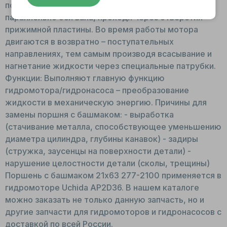
поршни в посадочные места блока цилиндров
параллельно оси вала, проходя через отверстия
прижимной пластины. Во время работы мотора
двигаются в возвратно – поступательных
направлениях, тем самым производя всасывание и
нагнетание жидкости через специальные патрубки.
Функции: Выполняют главную функцию
гидромотора/гидронасоса – преобразование
жидкости в механическую энергию. Причины для
замены поршня с башмаком: - выработка
(стачивание металла, способствующее уменьшению
диаметра цилиндра, глубины канавок) - задиры
(стружка, заусенцы на поверхности детали) -
нарушение целостности детали (сколы, трещины)
Поршень с башмаком 21x63 277-2100 применяется в
гидромоторе Uchida AP2D36. В нашем каталоге
можно заказать не только данную запчасть, но и
другие запчасти для гидромоторов и гидронасосов с
доставкой по всей России.