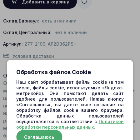
Добавить в корзину
Склад Барнаул:
есть в наличии
Склад Центральный:
нет в наличии
Артикул:
277-2100; AP2D362PSH
Условия доставки
Обработка файлов Cookie
Описание:
Наш сайт обрабатывает файлы cookie (в том
Общий вид: Выполнен из двух составляющих:
числе, файлы cookie, используемые «Яндекс-
монолитная конструкция цилиндра со сферовидным
метрикой»). Они помогают делать сайт
шарниром на торцевой части и башмака -
удобнее для пользователей. Нажав кнопку
«Соглашаюсь», вы даете свое согласие на
подвижной части, на поверхности которой
обработку файлов cookie вашего браузера.
находятся дроссельные канавки. Поршень не
Обработка данных пользователей
разборный. Для изготовления применяется два вида
осуществляется в соответствии с
Политикой
обработки персональных данных
.
металла: для цилиндра - высокопрочная сталь, на
башмак – бронза. Принцип работы: Располагаются
Соглашаюсь