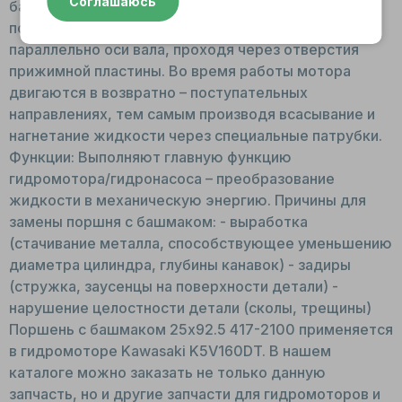
Соглашаюсь
башмак – бронза. Принцип работы: Располагаются
поршни в посадочные места блока цилиндров
параллельно оси вала, проходя через отверстия
прижимной пластины. Во время работы мотора
двигаются в возвратно – поступательных
направлениях, тем самым производя всасывание и
нагнетание жидкости через специальные патрубки.
Функции: Выполняют главную функцию
гидромотора/гидронасоса – преобразование
жидкости в механическую энергию. Причины для
замены поршня с башмаком: - выработка
(стачивание металла, способствующее уменьшению
диаметра цилиндра, глубины канавок) - задиры
(стружка, заусенцы на поверхности детали) -
нарушение целостности детали (сколы, трещины)
Поршень с башмаком 25x92.5 417-2100 применяется
в гидромоторе Kawasaki K5V160DT. В нашем
каталоге можно заказать не только данную
запчасть, но и другие запчасти для гидромоторов и