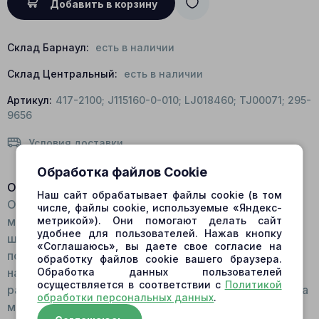
Добавить в корзину
Склад Барнаул:
есть в наличии
Склад Центральный:
есть в наличии
Артикул:
417-2100; J115160-0-010; LJ018460; TJ00071; 295-
9656
Условия доставки
Обработка файлов Cookie
Описание:
Наш сайт обрабатывает файлы cookie (в том
Общий вид: Выполнен из двух составляющих:
числе, файлы cookie, используемые «Яндекс-
метрикой»). Они помогают делать сайт
монолитная конструкция цилиндра со сферическим
удобнее для пользователей. Нажав кнопку
шарниром на торцевой части и башмака -
«Соглашаюсь», вы даете свое согласие на
подвижной части, на поверхности которой
обработку файлов cookie вашего браузера.
Обработка данных пользователей
находятся дроссельные канавки. Поршень не
осуществляется в соответствии с
Политикой
разборный. Для изготовления применяется два вида
обработки персональных данных
.
металла: для цилиндра - высокопрочная сталь, на