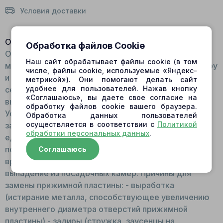
Условия доставки
Описание:
Обработка файлов Cookie
Общий вид: Представляет собой плоскую
Наш сайт обрабатывает файлы cookie (в том
металлическую окружность с отверстием по центру
числе, файлы cookie, используемые «Яндекс-
и отверстиями по краю. Внешне напоминает
метрикой»). Они помогают делать сайт
удобнее для пользователей. Нажав кнопку
сепаратор. Для изготовления используется
«Соглашаюсь», вы даете свое согласие на
высокопрочная сталь. Принцип работы:
обработку файлов cookie вашего браузера.
Устанавливается поверх шарнира, фиксация только
Обработка данных пользователей
осуществляется в соответствии с
Политикой
за счет плунжеров. В движение приходит
обработки персональных данных
.
единовременно с поршнями. Функции: Фиксирует
поршни, удерживает их в правильной плоскости во
Соглашаюсь
время движения, исключает их случайное
выпадение из посадочных камер. Причины для
замены прижимной пластины: - выработка
(истирание металла, способствующее увеличению
внутреннего диаметра отверстий прижимной
пластины) - задиры (стружка, заусенцы на