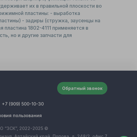
держивает их в правильной плоскости во
рижимной пластины: - выработка
стины) - задиры (стружка, заусенцы на
я пластина 1802-4111 применяется в
ть, но и другие запчасти для
Обратный звонок
+7 (909) 500-10-30
ловия пользования
О “ЗСК”, 2022-2025 ©
рнаул, Алтайский край, Попова, д. 248/2, офис 7