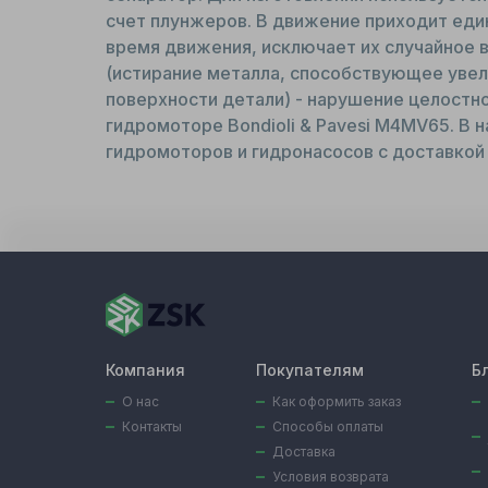
счет плунжеров. В движение приходит еди
время движения, исключает их случайное 
(истирание металла, способствующее увел
поверхности детали) - нарушение целостно
гидромоторе Bondioli & Pavesi M4MV65. В н
гидромоторов и гидронасосов с доставкой 
Компания
Покупателям
Б
О нас
Как оформить заказ
Контакты
Способы оплаты
Доставка
Условия возврата