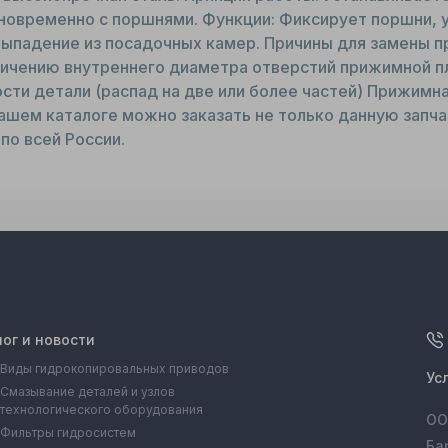
новременно с поршнями. Функции: Фиксирует поршни, у
выпадение из посадочных камер. Причины для замены п
ичению внутреннего диаметра отверстий прижимной пла
сти детали (распад на две или более частей) Прижимна
ашем каталоге можно заказать не только данную запчас
по всей России.
лог и новости
Виды гидрокопировальных приводов
Ус
Смазывание деталей и узлов
технологического оборудования
ОО
Фильтры гидросистем
Ба