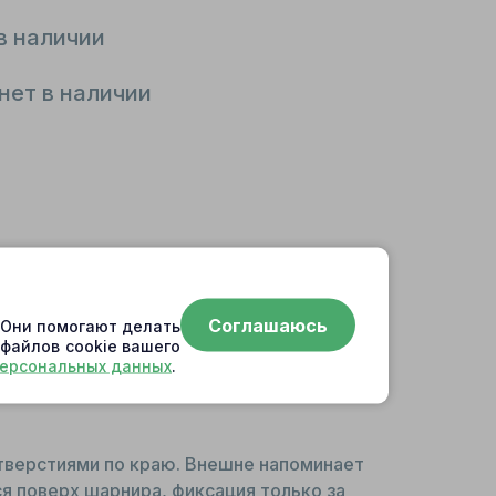
в наличии
нет в наличии
Соглашаюсь
. Они помогают делать
 файлов cookie вашего
персональных данных
.
тверстиями по краю. Внешне напоминает
я поверх шарнира, фиксация только за