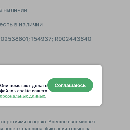
в наличии
есть в наличии
R902538601; 154937; R902443840
Соглашаюсь
. Они помогают делать
 файлов cookie вашего
персональных данных
.
тверстиями по краю. Внешне напоминает
я поверх шарнира, фиксация только за