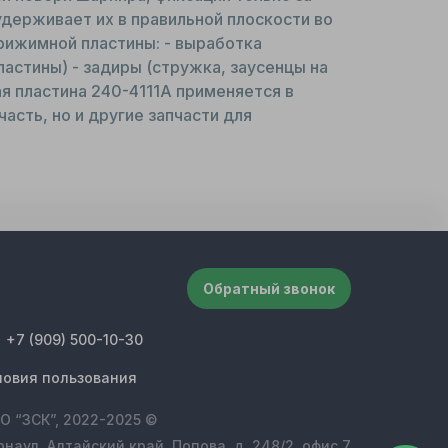
держивает их в правильной плоскости во
рижимной пластины: - выработка
стины) - задиры (стружка, заусенцы на
я пластина 240-4111A применяется в
асть, но и другие запчасти для
Обратный звонок
+7 (909) 500-10-30
ловия пользования
О “ЗСК”, 2022-2025 ©
рнаул, Алтайский край, Попова, д. 248/2, офис 7