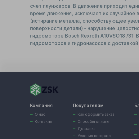
счет плунжеров. В движение приходит еди
время движения, исключает их случайное 
(истирание металла, способствующее увел
поверхности детали) - нарушение целостно
гидромоторе Bosch Rexroth A10VSO18 /31. В
гидромоторов и гидронасосов с доставкой 
Компания
Покупателям
Б
О нас
Как оформить заказ
Контакты
Способы оплаты
Доставка
Условия возврата