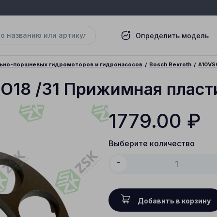
Определить модель
льно-поршневых гидромоторов и гидронасосов
Bosch Rexroth
A10VSO
SO18 /31 Прижимная пласт
1779.00
₽
Выберите количество
-
Добавить в корзину