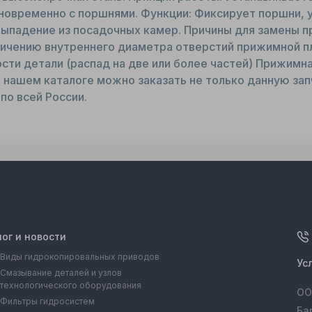
новременно с поршнями. Функции: Фиксирует поршни, у
выпадение из посадочных камер. Причины для замены п
ичению внутреннего диаметра отверстий прижимной пла
сти детали (распад на две или более частей) Прижимна
 нашем каталоге можно заказать не только данную запч
по всей России.
лог и новости
Виды гидрокопировальных приводов
Ус
Смазывание деталей и узлов
технологического оборудования
ОО
Фильтры гидросистем
Ба