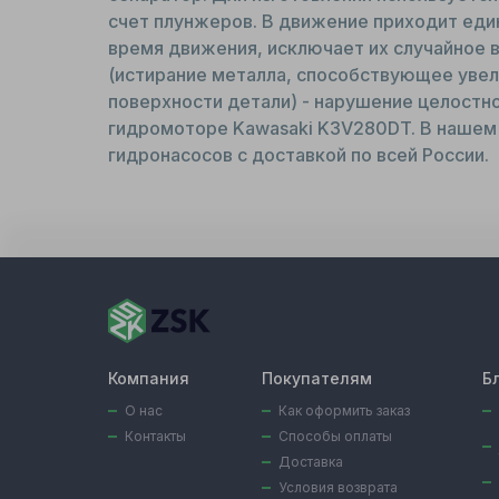
счет плунжеров. В движение приходит еди
время движения, исключает их случайное 
(истирание металла, способствующее увел
поверхности детали) - нарушение целостно
гидромоторе Kawasaki K3V280DT. В нашем к
гидронасосов с доставкой по всей России.
Компания
Покупателям
Б
О нас
Как оформить заказ
Контакты
Способы оплаты
Доставка
Условия возврата