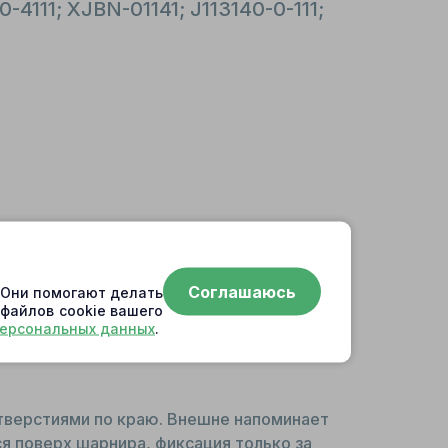
-4111; XJBN-01141; J113140-0-111;
1
Соглашаюсь
. Они помогают делать
 файлов cookie вашего
персональных данных
.
тверстиями по краю. Внешне напоминает
я поверх шарнира, фиксация только за