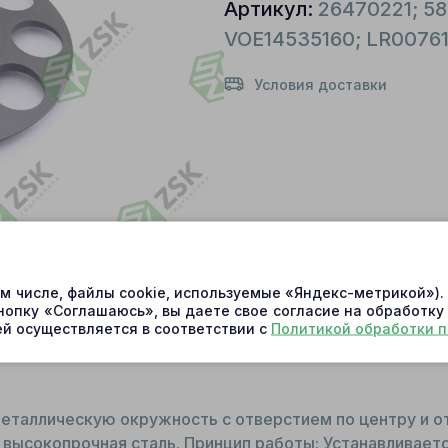
Артикул:
26470221; 580
VOE14535160; LR0076
Условия доставки
ом числе, файлы cookie, используемые «Яндекс-метрикой»)
нопку «Соглашаюсь», вы даете свое согласие на обработку
й осуществляется в соответствии с
Политикой обработки 
еталлическую окружность с отверстием по центру и о
 высокопрочная сталь. Принцип работы: Устанавливаетс