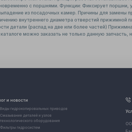
новременно с поршнями. Функции: Фиксирует поршни, у
выпадение из посадочных камер. Причины для замены п
ичению внутреннего диаметра отверстий прижимной пла
сти детали (распад на две или более частей) Прижимн
аталоге можно заказать не только данную запчасть, н
лог и новости
Виды гидрокопировальных приводов
Ус
Смазывание деталей и узлов
технологического оборудования
ОО
Фильтры гидросистем
Ба