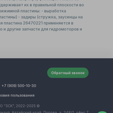
держивает их в правильной плоскости во
рижимной пластины: - выработка
стины) - задиры (стружка, заусенцы на
ая пластина 26470221 применяется в
о и другие запчасти для гидромоторов и
Обратный звонок
+7 (909) 500-10-30
ловия пользования
О “ЗСК”, 2022-2025 ©
рнаул, Алтайский край, Попова, д. 248/2, офис 7