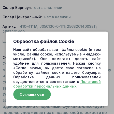
Склад Барнаул:
есть в наличии
Склад Центральный:
нет в наличии
Артикул:
410-4111A; J050130-0-111; 2563201400SET;
2563201400
Обработка файлов Cookie
Условия доставки
Наш сайт обрабатывает файлы cookie (в том
числе, файлы cookie, используемые «Яндекс-
Описание:
метрикой»). Они помогают делать сайт
Общий вид: Представляет собой плоскую
удобнее для пользователей. Нажав кнопку
«Соглашаюсь», вы даете свое согласие на
металлическую окружность с отверстием по центру
обработку файлов cookie вашего браузера.
и отверстиями по краю. Внешне напоминает
Обработка данных пользователей
сепаратор. Для изготовления используется
осуществляется в соответствии с
Политикой
обработки персональных данных
.
высокопрочная сталь. Принцип работы:
Устанавливается поверх шарнира, фиксация только
Соглашаюсь
за счет плунжеров. В движение приходит
единовременно с поршнями. Функции: Фиксирует
поршни, удерживает их в правильной плоскости во