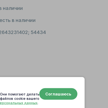
в наличии
есть в наличии
 2643231402; 54434
Соглашаюсь
. Они помогают делать
 файлов cookie вашего
персональных данных
.