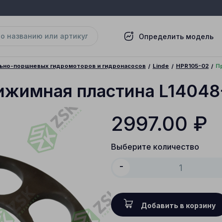
Определить модель
льно-поршневых гидромоторов и гидронасосов
Linde
HPR105-02
П
ижимная пластина L14048
2997.00
₽
Выберите количество
-
Добавить в корзину