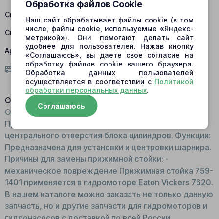
Обработка файлов Cookie
Склад Барнаул:
есть в наличии
Наш сайт обрабатывает файлы cookie (в том
числе, файлы cookie, используемые «Яндекс-
Склад Центральный:
нет в наличии
метрикой»). Они помогают делать сайт
удобнее для пользователей. Нажав кнопку
Артикул:
759-1401
«Соглашаюсь», вы даете свое согласие на
обработку файлов cookie вашего браузера.
Условия доставки
Обработка данных пользователей
осуществляется в соответствии с
Политикой
обработки персональных данных
.
Описание:
Соглашаюсь
Общий вид: Стальной штырь небольших размеров.
Принцип работы: Располагается внутри
центрального отверстия блока цилиндров. Функции:
Предназначена для установки и центровки шарнира.
Причины для замены прижимной стойки: -
механическое повреждение Прижимная стойка 759-
1401 применяется в гидромоторе Eaton Vickers 7620.
В нашем каталоге можно заказать не только данную
запчасть, но и другие запчасти для гидромоторов и
гидронасосов с доставкой по всей России.