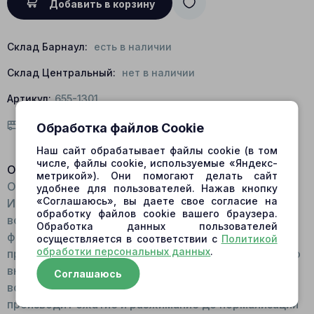
Добавить в корзину
Склад Барнаул:
есть в наличии
Склад Центральный:
нет в наличии
Артикул:
655-1301
Условия доставки
Обработка файлов Cookie
Наш сайт обрабатывает файлы cookie (в том
числе, файлы cookie, используемые «Яндекс-
Описание:
метрикой»). Они помогают делать сайт
Общий вид: Выполнена в форме спирали.
удобнее для пользователей. Нажав кнопку
«Соглашаюсь», вы даете свое согласие на
Изготавливается из пружинной стали, что дает ей
обработку файлов cookie вашего браузера.
возможность возвращаться к первоначальной
Обработка данных пользователей
форме вне зависимости от степени деформации в
осуществляется в соответствии с
Политикой
обработки персональных данных
.
процессе работы. Принцип работы: Расположена во
внутренней части блока цилиндров. При
Соглашаюсь
возникновении сбоя в работе качающего узла
производит сжатие и разжимание до нормализации