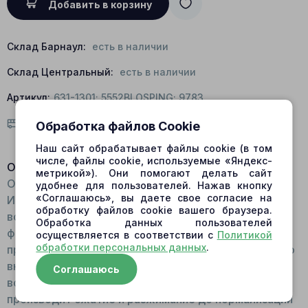
Добавить в корзину
Склад Барнаул:
есть в наличии
Склад Центральный:
есть в наличии
Артикул:
631-1301; 5552BLOSPING; 9783
Условия доставки
Обработка файлов Cookie
Наш сайт обрабатывает файлы cookie (в том
числе, файлы cookie, используемые «Яндекс-
Описание:
метрикой»). Они помогают делать сайт
Общий вид: Выполнена в форме спирали.
удобнее для пользователей. Нажав кнопку
«Соглашаюсь», вы даете свое согласие на
Изготавливается из пружинной стали, что дает ей
обработку файлов cookie вашего браузера.
возможность возвращаться к первоначальной
Обработка данных пользователей
форме вне зависимости от степени деформации в
осуществляется в соответствии с
Политикой
обработки персональных данных
.
процессе работы. Принцип работы: Расположена во
внутренней части блока цилиндров. При
Соглашаюсь
возникновении сбоя в работе качающего узла
производит сжатие и разжимание до нормализации