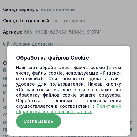
Склад Барнаул:
есть в наличии
Склад Центральный:
нет в наличии
Артикул:
686-4401B; 627438; 513889; 913741
Условия доставки
Обработка файлов Cookie
Описание:
Наш сайт обрабатывает файлы cookie (в том
R - движение вправо Общий вид: Распределитель
числе, файлы cookie, используемые «Яндекс-
имеет форму круга, плоский, с отверстием по
метрикой»). Они помогают делать сайт
удобнее для пользователей. Нажав кнопку
центру и окнами для рабочей жидкости.
«Соглашаюсь», вы даете свое согласие на
Изготавливается деталь из высокопрочной стали.
обработку файлов cookie вашего браузера.
Принцип работы: Фиксируется центральным
Обработка данных пользователей
осуществляется в соответствии с
Политикой
отверстием на валу, далее крепится методом
обработки персональных данных
.
стыковки, с плитой скольжения. Принцип работы
распределителя состоит в открывании и закрывании
Соглашаюсь
проходов для жидкости. Функции: Вспомогательное
устройство в системе, изменяющее вектор