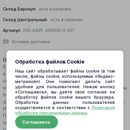
Склад Барнаул:
есть в наличии
Склад Центральный:
есть в наличии
Артикул:
725-4401; J016119-0-221
Условия доставки
Описание:
Обработка файлов Cookie
R - движение вправо Общий вид: Деталь выполнена
Наш сайт обрабатывает файлы cookie (в том
в форме плоской окружности. Наличие посередине
числе, файлы cookie, используемые «Яндекс-
сквозного отверстия предназначено для установки
метрикой»). Они помогают делать сайт
удобнее для пользователей. Нажав кнопку
на валу. По краю расположены окна овальной формы
«Соглашаюсь», вы даете свое согласие на
под распределение жидкости. Между окнами
обработку файлов cookie вашего браузера.
дроссельные канавки для отвода лишней жидкости.
Обработка данных пользователей
осуществляется в соответствии с
Политикой
Изготавливается деталь из высокопрочной стали.
обработки персональных данных
.
Принцип работы: Устанавливается на валу затем
прижимается к плите скольжения, с обратной
Соглашаюсь
стороны фиксируется малым подшипником вала.