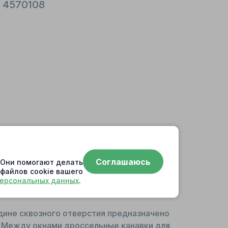
; 4570108
Соглашаюсь
. Они помогают делать
 файлов cookie вашего
персональных данных
.
дине сквозного отверстия предназначено
. Между окнами дроссельные канавки для