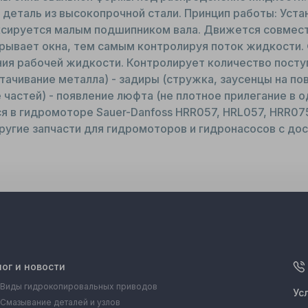
деталь из высокопрочной стали. Принцип работы: Уста
ксируется малым подшипником вала. Движется совмест
рывает окна, тем самым контролируя поток жидкости. 
я рабочей жидкости. Контролирует количество посту
стачивание металла) - задиры (стружка, заусенцы на по
 частей) - появление люфта (не плотное прилегание в 
я в гидромоторе Sauer-Danfoss HRR057, HRL057, HRR07
другие запчасти для гидромоторов и гидронасосов с дос
лог и новости
Виды гидрокопировальных приводов
Ус
Смазывание деталей и узлов