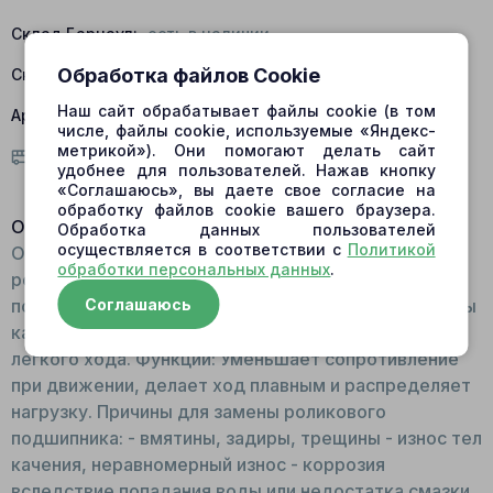
Склад Барнаул:
есть в наличии
Обработка файлов Cookie
Склад Центральный:
нет в наличии
Наш сайт обрабатывает файлы cookie (в том
Артикул:
265-5250; B03000345; R913027002; 10735
числе, файлы cookie, используемые «Яндекс-
метрикой»). Они помогают делать сайт
Условия доставки
удобнее для пользователей. Нажав кнопку
«Соглашаюсь», вы даете свое согласие на
обработку файлов cookie вашего браузера.
Описание:
Обработка данных пользователей
осуществляется в соответствии с
Политикой
Общий вид: Выполнен в виде изогнутой пластины с
обработки персональных данных
.
роликами. Принцип работы: Одной стороной
подшипник вставляется в седло, а с другой стороны
Соглашаюсь
касается поворотной плиты для обеспечения
легкого хода. Функции: Уменьшает сопротивление
при движении, делает ход плавным и распределяет
нагрузку. Причины для замены роликового
подшипника: - вмятины, задиры, трещины - износ тел
качения, неравномерный износ - коррозия
вследствие попадания воды или недостатка смазки