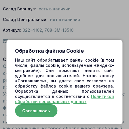
Склад Барнаул:
есть в наличии
Склад Центральный:
нет в наличии
Артикул:
022-4102; 708-3M-13510
Условия доставки
Обработка файлов Cookie
Описание:
Наш сайт обрабатывает файлы cookie (в том
числе, файлы cookie, используемые «Яндекс-
Общий вид Деталь сферической формы, со
метрикой»). Они помогают делать сайт
сквозным отверстием, тонкостенная. Внутри
удобнее для пользователей. Нажав кнопку
расположены шлицы. Для изготовления шарнира
«Соглашаюсь», вы даете свое согласие на
обработку файлов cookie вашего браузера.
используется бронза. Принцип работы:
Обработка данных пользователей
Устанавливается в посадочное место для шарнира с
осуществляется в соответствии с
Политикой
прижимными стойками. Поверх шарнира
обработки персональных данных
.
фиксируется прижимная пластина. Движется
Соглашаюсь
синхронно с валом и блоком цилиндров. Функции: В
системе гидромоторов/гидронасосов используется
как соединение, которое обеспечивает свободный