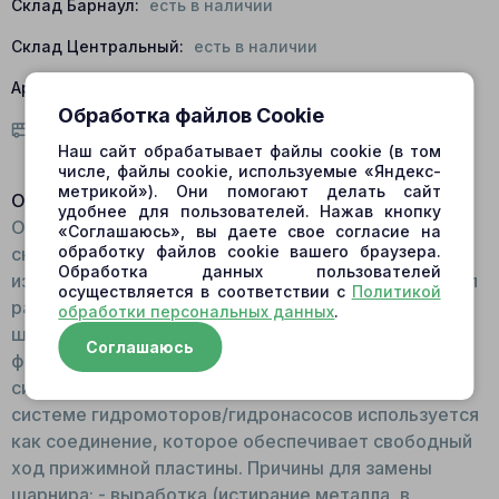
Склад Барнаул:
есть в наличии
Склад Центральный:
есть в наличии
Артикул:
267-4102; R909431396; 76092
Обработка файлов Cookie
Условия доставки
Наш сайт обрабатывает файлы cookie (в том
числе, файлы cookie, используемые «Яндекс-
метрикой»). Они помогают делать сайт
Описание:
удобнее для пользователей. Нажав кнопку
Общий вид Деталь сферической формы, со
«Соглашаюсь», вы даете свое согласие на
обработку файлов cookie вашего браузера.
сквозным отверстием, тонкостенная. Для
Обработка данных пользователей
изготовления шарнира используется сталь. Принцип
осуществляется в соответствии с
Политикой
работы: Устанавливается в посадочное место для
обработки персональных данных
.
шарнира с прижимными стойками. Поверх шарнира
Соглашаюсь
фиксируется прижимная пластина. Движется
синхронно с валом и блоком цилиндров. Функции: В
системе гидромоторов/гидронасосов используется
как соединение, которое обеспечивает свободный
ход прижимной пластины. Причины для замены
шарнира: - выработка (истирание металла, в