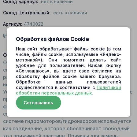
Склад Барнаул:
нет в наличии
Склад Центральный:
есть в наличии
Артикул:
4740022
Условия доставки
Обработка файлов Cookie
Наш сайт обрабатывает файлы cookie (в том
числе, файлы cookie, используемые «Яндекс-
Описание:
метрикой»). Они помогают делать сайт
Общий вид Деталь сферической формы, со
удобнее для пользователей. Нажав кнопку
сквозным отверстием, тонкостенная. Внутри
«Соглашаюсь», вы даете свое согласие на
обработку файлов cookie вашего браузера.
расположены шлицы. Для изготовления шарнира
Обработка данных пользователей
используется сталь. Принцип работы:
осуществляется в соответствии с
Политикой
Устанавливается в посадочное место для шарнира с
обработки персональных данных
.
прижимными стойками. Поверх шарнира
Соглашаюсь
фиксируется прижимная пластина. Движется
синхронно с валом и блоком цилиндров. Функции: В
системе гидромоторов/гидронасосов используется
как соединение, которое обеспечивает свободный
ход прижимной пластины. Причины для замены