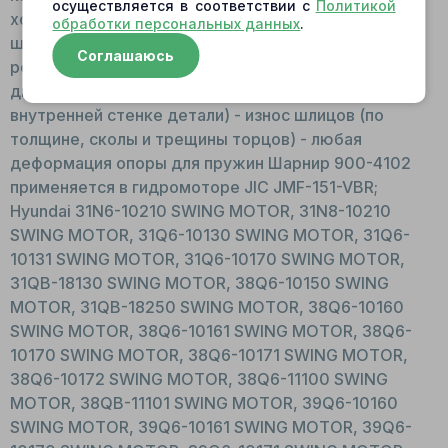
осуществляется в соответствии с
Политикой
ход прижимной пластины. Причины для замены
обработки персональных данных
.
шарнира: - выработка (истирание металла, в
Соглашаюсь
результате которого уменьшается наружный
диаметр шарнира) - задиры (стружка, заусенцы на
внутренней стенке детали) - износ шлицов (по
толщине, сколы и трещины торцов) - любая
деформация опоры для пружин Шарнир 900-4102
применяется в гидромоторе JIC JMF-151-VBR;
Hyundai 31N6-10210 SWING MOTOR, 31N8-10210
SWING MOTOR, 31Q6-10130 SWING MOTOR, 31Q6-
10131 SWING MOTOR, 31Q6-10170 SWING MOTOR,
31QB-18130 SWING MOTOR, 38Q6-10150 SWING
MOTOR, 31QB-18250 SWING MOTOR, 38Q6-10160
SWING MOTOR, 38Q6-10161 SWING MOTOR, 38Q6-
10170 SWING MOTOR, 38Q6-10171 SWING MOTOR,
38Q6-10172 SWING MOTOR, 38Q6-11100 SWING
MOTOR, 38QB-11101 SWING MOTOR, 39Q6-10160
SWING MOTOR, 39Q6-10161 SWING MOTOR, 39Q6-