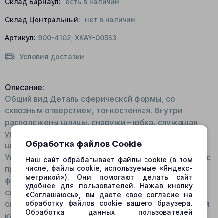
Склад Барнаул:
есть в наличии
Склад Центральный:
нет в наличии
Артикул:
900-4102; XKAY-00533
Условия доставки
Описание:
Общий вид Деталь сферической формы, со
сквозным отверстием, тонкостенная. Внутри
расположены шлицы, снаружи – юбка, служащая
упором для витых пружин. Для изготовления
Обработка файлов Cookie
шарнира используется бронза. Принцип работы:
Устанавливается в посадочное место для шарнира с
Наш сайт обрабатывает файлы cookie (в том
числе, файлы cookie, используемые «Яндекс-
прижимными стойками. Поверх шарнира
метрикой»). Они помогают делать сайт
фиксируется прижимная пластина. Движется
удобнее для пользователей. Нажав кнопку
синхронно с валом и блоком цилиндров. Функции: В
«Соглашаюсь», вы даете свое согласие на
обработку файлов cookie вашего браузера.
системе гидромоторов/гидронасосов используется
Обработка данных пользователей
как соединение, которое обеспечивает свободный