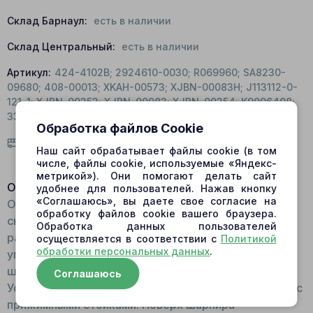
Склад Барнаул:
есть в наличии
Склад Центральный:
есть в наличии
Артикул:
424-4102B; 2924610-0030; R069960; SA8230-
09680; 408-00013; XKAH-00573; XJBN-00083H; J113112-0-
121-1; XJBN-00353; XJBN-00083; XJBN-00354; K9006408;
334/E2451; 334/E2468; VOE14535448; 169288A1
Обработка файлов Cookie
Условия доставки
Наш сайт обрабатывает файлы cookie (в том
числе, файлы cookie, используемые «Яндекс-
метрикой»). Они помогают делать сайт
Описание:
удобнее для пользователей. Нажав кнопку
«Соглашаюсь», вы даете свое согласие на
Общий вид Деталь сферической формы, со
обработку файлов cookie вашего браузера.
сквозным отверстием, тонкостенная. Внутри
Обработка данных пользователей
расположены шлицы, снаружи – юбка, служащая
осуществляется в соответствии с
Политикой
обработки персональных данных
.
упором для витых пружин. Для изготовления
шарнира используется сталь. Принцип работы:
Соглашаюсь
Устанавливается в посадочное место для шарнира с
прижимными стойками. Поверх шарнира