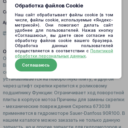
Склад Барнаул:
есть в наличии
Обработка файлов Cookie
Склад Центральный:
есть в наличии
Наш сайт обрабатывает файлы cookie (в том
числе, файлы cookie, используемые «Яндекс-
Артикул:
673038; 8200273
метрикой»). Они помогают делать сайт
удобнее для пользователей. Нажав кнопку
Условия доставки
«Соглашаюсь», вы даете свое согласие на
обработку файлов cookie вашего браузера.
Обработка данных пользователей
осуществляется в соответствии с
Политикой
Описание:
обработки персональных данных
.
Общий вид: Деталь в виде крючка с ушком.
Выполнена из стальной проволоки квадратного
Соглашаюсь
сечения Принцип работы: Одонй стороной
устанавливается на поворотную плиту, а другой
через штифт скрепки крепится к роликовому
подшипнику Функции: Ограничивает ход поворотной
плиты в корпусе мотоа Причины для замены скрепки:
- механические повреждения Скрепка 673038
применяется в гидромоторе Sauer-Danfoss 90R100. В
нашем каталоге можно заказать не только данную
запчасть, но и другие запчасти для гидромоторов и