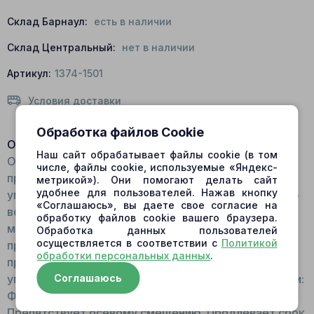
Склад Барнаул:
есть в наличии
Склад Центральный:
нет в наличии
Артикул:
1374-1501
Условия доставки
Обработка файлов Cookie
Описание:
Наш сайт обрабатывает файлы cookie (в том
Общий вид: Незамкнутое плоское кольцо с двумя
числе, файлы cookie, используемые «Яндекс-
проушинами. Деталь изготавливается из
метрикой»). Они помогают делать сайт
удобнее для пользователей. Нажав кнопку
углеродистой стали. Принцип работы: Расположено
«Соглашаюсь», вы даете свое согласие на
во внутренней нижней части блока цилиндров
обработку файлов cookie вашего браузера.
между краем блока и упорным кольцом. Не
Обработка данных пользователей
осуществляется в соответствии с
Политикой
приводится в движение. Подвергается давлению
обработки персональных данных
.
пружиной блока. Проушины предназначены для
упрощения демонтажа стопорного кольца. Функции:
Соглашаюсь
Фиксация деталей в отверстии блока цилиндров.
Препятствует осевому смещению. Продлевает срок