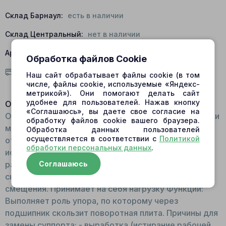
Склад Барнаул:
есть в наличии
Склад Центральный:
нет в наличии
Артикул:
382-5211A; 708-2H-23850; J610306-0-421
Обработка файлов Cookie
Условия доставки
Наш сайт обрабатывает файлы cookie (в том
числе, файлы cookie, используемые «Яндекс-
метрикой»). Они помогают делать сайт
удобнее для пользователей. Нажав кнопку
Описание:
«Соглашаюсь», вы даете свое согласие на
Общий вид: Монолитная конструкция с посадочными
обработку файлов cookie вашего браузера.
местами для подшипников и центральным
Обработка данных пользователей
осуществляется в соответствии с
Политикой
отверстием для вала. При изготовлении запчасти
обработки персональных данных
.
используется высокопрочная сталь. Принцип
работы: В суппорт устанавливается подшипник
Соглашаюсь
скольжения на штифты для предотвращения его
смещения. Принимает на себя нагрузку Функции:
Выполняет роль упора, по которому через
подшипник скользит поворотная плита. Причины для
замены суппорта: - выработка (истирание рабочей