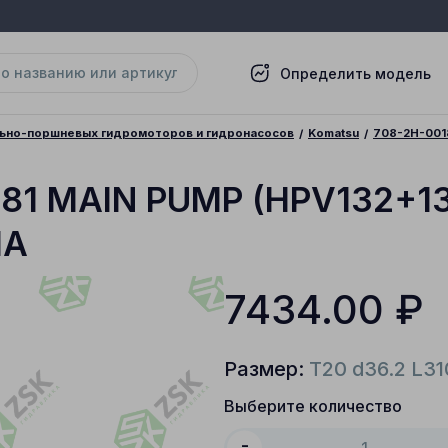
Определить модель
льно-поршневых гидромоторов и гидронасосов
Komatsu
708-2H-001
81 MAIN PUMP (HPV132+13
1A
7434.00
₽
Размер:
T20 d36.2 L31
Выберите количество
-