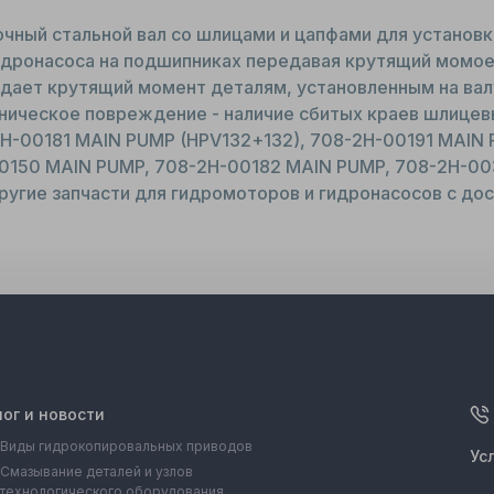
чный стальной вал со шлицами и цапфами для установк
дронасоса на подшипниках передавая крутящий момоен
дает крутящий момент деталям, установленным на вал
аническое повреждение - наличие сбитых краев шлице
H-00181 MAIN PUMP (HPV132+132), 708-2H-00191 MAIN 
0150 MAIN PUMP, 708-2H-00182 MAIN PUMP, 708-2H-00
другие запчасти для гидромоторов и гидронасосов с дос
лог и новости
Виды гидрокопировальных приводов
Ус
Смазывание деталей и узлов
технологического оборудования