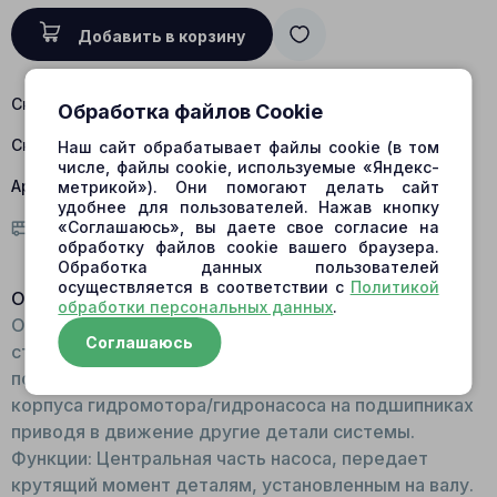
Добавить в корзину
Склад Барнаул:
есть в наличии
Обработка файлов Cookie
Склад Центральный:
есть в наличии
Наш сайт обрабатывает файлы cookie (в том
числе, файлы cookie, используемые «Яндекс-
Артикул:
243-3101K
метрикой»). Они помогают делать сайт
удобнее для пользователей. Нажав кнопку
«Соглашаюсь», вы даете свое согласие на
Условия доставки
обработку файлов cookie вашего браузера.
Обработка данных пользователей
осуществляется в соответствии с
Политикой
Описание:
обработки персональных данных
.
Общий вид: Представляет собой высокопрочный
Соглашаюсь
стальной вал со шлицами и цапфами для установки
подшипников. Принцип работы: Вращается внутри
корпуса гидромотора/гидронасоса на подшипниках
приводя в движение другие детали системы.
Функции: Центральная часть насоса, передает
крутящий момент деталям, установленным на валу.