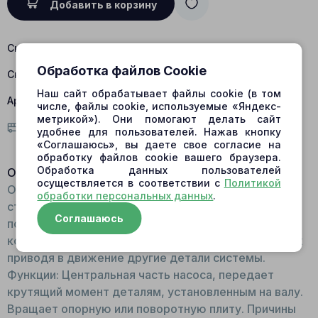
Добавить в корзину
Склад Барнаул:
есть в наличии
Обработка файлов Cookie
Склад Центральный:
нет в наличии
Наш сайт обрабатывает файлы cookie (в том
Артикул:
545-3201C; 4461288
числе, файлы cookie, используемые «Яндекс-
метрикой»). Они помогают делать сайт
Условия доставки
удобнее для пользователей. Нажав кнопку
«Соглашаюсь», вы даете свое согласие на
обработку файлов cookie вашего браузера.
Обработка данных пользователей
Описание:
осуществляется в соответствии с
Политикой
Общий вид: Представляет собой высокопрочный
обработки персональных данных
.
стальной вал со шлицами и цапфами для установки
Соглашаюсь
подшипников. Принцип работы: Вращается внутри
корпуса гидромотора/гидронасоса на подшипниках
приводя в движение другие детали системы.
Функции: Центральная часть насоса, передает
крутящий момент деталям, установленным на валу.
Вращает опорную или поворотную плиту. Причины