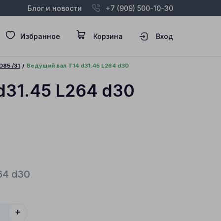
Блог и новости
+7 (909) 500-10-30
Избранное
Корзина
Вход
O85 /31
Ведущий вал T14 d31.45 L264 d30
d31.45 L264 d30
64 d30
+