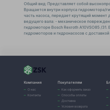
Общий вид: Представляет собой высокопро
Вращается внутри корпуса гидромотора/ги
часть насоса, передает крутящий момент 
ведущего вала: - механическое поврежден
гидромоторе Bosch Rexroth A10VSO85 /31. 
гидромоторов и гидронасосов с доставкой 
Компания
Покупателям
Б
О нас
Как оформить заказ
Контакты
Способы оплаты
Доставка
Условия возврата