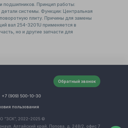
и подшипников. Принцип работы:
 детали системы. Функции: Центральная
 поворотную плиту. Причины для замены
щий вал 254-3201U применяется в
асть, но и другие запчасти для
Обратный звонок
+7 (909) 500-10-30
ловия пользования
О “ЗСК”, 2022-2025 ©
рнаул, Алтайский край, Попова, д. 248/2, офис 7