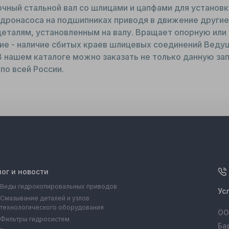
чный стальной вал со шлицами и цапфами для установк
дронасоса на подшипниках приводя в движение другие
деталям, установленным на валу. Вращает опорную или
ие - наличие сбитых краев шлицевых соединений Веду
В нашем каталоге можно заказать не только данную запч
по всей России.
лог и новости
Виды гидрокопировальных приводов
Ус
Смазывание деталей и узлов
технологического оборудования
ОО
Фильтры гидросистем
Ба