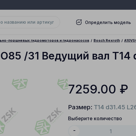
Определить модель
льно-поршневых гидромоторов и гидронасосов
Bosch Rexroth
A10VS
SO85 /31 Ведущий вал T14 
7259.00
₽
Размер:
T14 d31.45 L2
Выберите количество
-