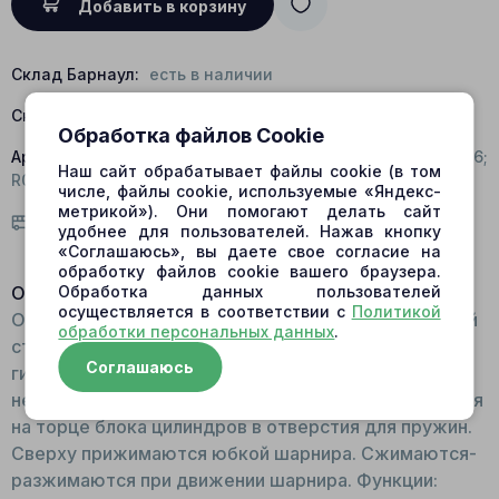
Добавить в корзину
Склад Барнаул:
есть в наличии
Склад Центральный:
есть в наличии
Обработка файлов Cookie
Артикул:
418-4201; 2903340-1784; XJBN-00944; SP-60086;
Наш сайт обрабатывает файлы cookie (в том
R021974; J115140-0-291; 1.131-00131; TG00025
числе, файлы cookie, используемые «Яндекс-
метрикой»). Они помогают делать сайт
Условия доставки
удобнее для пользователей. Нажав кнопку
«Соглашаюсь», вы даете свое согласие на
обработку файлов cookie вашего браузера.
Обработка данных пользователей
Описание:
осуществляется в соответствии с
Политикой
Общий вид: Деталь выполнена из тонкой пружинной
обработки персональных данных
.
стали и имеет форму спирали. В гидромоторе/
Соглашаюсь
гидронасосе предусмотрено расположение
нескольких штук. Принцип работы: Устанавливаются
на торце блока цилиндров в отверстия для пружин.
Сверху прижимаются юбкой шарнира. Сжимаются-
разжимаются при движении шарнира. Функции: