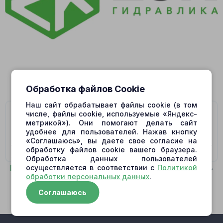
Обработка файлов Cookie
Наш сайт обрабатывает файлы cookie (в том
На данную модель подходят гидромоторы/
числе, файлы cookie, используемые «Яндекс-
метрикой»). Они помогают делать сайт
гидронасосы:
удобнее для пользователей. Нажав кнопку
«Соглашаюсь», вы даете свое согласие на
9075752 MAIN PUMP,
9149125 TRAVEL MOTOR,
9166356
обработку файлов cookie вашего браузера.
MAIN PUMP,
9169054 MAIN PUMP,
HMV145 TRAVEL
Обработка данных пользователей
MOTOR,
HPV145 MAIN PUMP
Показать полностью
осуществляется в соответствии с
Политикой
обработки персональных данных
.
Соглашаюсь