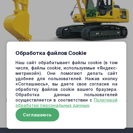
Обработка файлов Cookie
Наш сайт обрабатывает файлы cookie (в том
На данную модель подходят гидромоторы/
числе, файлы cookie, используемые «Яндекс-
метрикой»). Они помогают делать сайт
гидронасосы:
удобнее для пользователей. Нажав кнопку
«Соглашаюсь», вы даете свое согласие на
706-75-01100 SWING MOTOR,
706-75-01101 SWING
обработку файлов cookie вашего браузера.
MOTOR PC200-6,
708-8F-00211 TRAVEL MOTOR
Обработка данных пользователей
PC200-7,
708-8F-00250 TRAVEL MOTOR,
708-8F-
Показать полностью
осуществляется в соответствии с
Политикой
обработки персональных данных
.
00350 TRAVEL MOTOR
Соглашаюсь