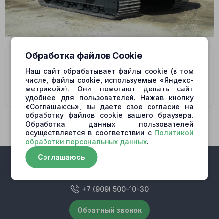
Обработка файлов Cookie
На данную модель подходят гидромоторы/
гидронасосы:
Наш сайт обрабатывает файлы cookie (в том
числе, файлы cookie, используемые «Яндекс-
706-7K-01040 SWING MOTOR PC450
метрикой»). Они помогают делать сайт
удобнее для пользователей. Нажав кнопку
«Соглашаюсь», вы даете свое согласие на
обработку файлов cookie вашего браузера.
Обработка данных пользователей
осуществляется в соответствии с
Политикой
обработки персональных данных
.
Соглашаюсь
+7 (909) 500-10-30
Обратный звонок