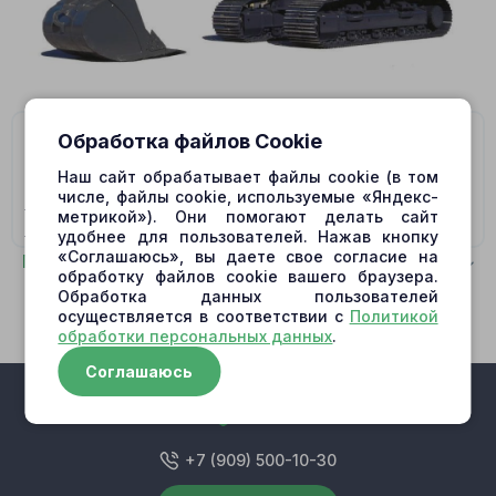
На данную модель подходят гидромоторы/
Обработка файлов Cookie
гидронасосы:
Наш сайт обрабатывает файлы cookie (в том
числе, файлы cookie, используемые «Яндекс-
708-27-02015 MAIN PUMP (HPV160+160),
708-27-
метрикой»). Они помогают делать сайт
02025 MAIN PUMP (HPV160+160),
708-27-04013 MAIN
удобнее для пользователей. Нажав кнопку
PUMP (HPV160+160),
708-27-04021 MAIN PUMP,
708-
«Соглашаюсь», вы даете свое согласие на
Показать полностью
обработку файлов cookie вашего браузера.
27-04022 MAIN PUMP,
708-27-04023 MAIN PUMP
Обработка данных пользователей
(HPV160+160),
708-27-04122 MAIN PUMP,
708-27-
осуществляется в соответствии с
Политикой
04123 MAIN PUMP
обработки персональных данных
.
Соглашаюсь
+7 (909) 500-10-30