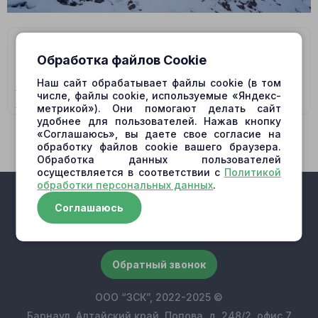
На данную модель подходят гидромоторы/
Обработка файлов Cookie
гидронасосы:
Наш сайт обрабатывает файлы cookie (в том
9075752 MAIN PUMP,
9166356 MAIN PUMP,
9169054
числе, файлы cookie, используемые «Яндекс-
MAIN PUMP,
HPV145 MAIN PUMP
метрикой»). Они помогают делать сайт
удобнее для пользователей. Нажав кнопку
«Соглашаюсь», вы даете свое согласие на
обработку файлов cookie вашего браузера.
Обработка данных пользователей
осуществляется в соответствии с
Политикой
обработки персональных данных
.
Соглашаюсь
+7 (909) 500-10-30
Обратный звонок
ООО “ЗСК”, 2022-2025 ©
Барнаул, Алтайский край, Попова, д. 248/2, офис 7