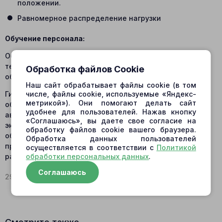
положении.
Равномерное распределение нагрузки
Обучение персонала:
Обеспечьте регулярное обучение операторов и
технического персонала правильной эксплуатации и
Обработка файлов Cookie
обслуживанию гидравлических опор.
Наш сайт обрабатывает файлы cookie (в том
Гидравлические опоры играют ключевую роль в
числе, файлы cookie, используемые «Яндекс-
метрикой»). Они помогают делать сайт
обеспечении безопасности при эксплуатации
удобнее для пользователей. Нажав кнопку
автокранов и подъемных вышек. Правильная
«Соглашаюсь», вы даете свое согласие на
эксплуатация, регулярная проверка и своевременное
обработку файлов cookie вашего браузера.
обслуживание этих систем способствуют
Обработка данных пользователей
предотвращению аварий и повышению эффективности
осуществляется в соответствии с
Политикой
работы техники.
обработки персональных данных
.
Соглашаюсь
29.10.2025 |
вернуться к списку