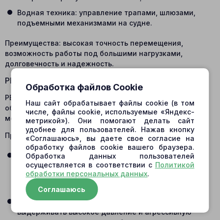
Водная техника: управление трапами, шлюзами,
подъемными механизмами на судне.
Преимущества: высокая точность перемещения,
возможность работы под большими нагрузками,
долговечность и надежность.
РВД (рукава высокого давления)
Обработка файлов Cookie
РВД соединяют все элементы гидросистемы,
Наш сайт обрабатывает файлы cookie (в том
обеспечивая передачу жидкости между насосами,
числе, файлы cookie, используемые «Яндекс-
моторами и цилиндрами.
метрикой»). Они помогают делать сайт
удобнее для пользователей. Нажав кнопку
Примеры применения:
«Соглашаюсь», вы даете свое согласие на
обработку файлов cookie вашего браузера.
Практически во всех видах гидравлической техники:
Обработка данных пользователей
осуществляется в соответствии с
Политикой
экскаваторы, тракторы, комбайны, автокраны,
обработки персональных данных
.
гидравлические прессы, подъемные платформы,
морские и речные суда.
Соглашаюсь
Преимущества: гибкость, надежность, способность
выдерживать высокое давление и агрессивную