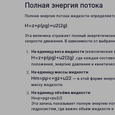
Полная энергия потока
Полная энергия потока жидкости определяется
H
=
z
+
p
(
ρ
g
)
+
u
2
(
2
g
)
Эта величина отражает полный энергетически
скорости движения. В зависимости от выбран
На единицу веса жидкости
(классическая 
H
=
z
+
p
(
ρ
g
)
+
u
2
(
2
g
)
,где каждая составл
положения, энергию давления и кинетичес
На единицу массы жидкости
:
H
m
=
p
ρ
<
+
g
z
+
u
2
2
— в этой форме энерг
массу жидкости.
На единицу объёма жидкости
:
Hv=p+pgz+pu2/2
Эта запись показывает полную энергию пот
гидросистем, где важен объём жидкости и 