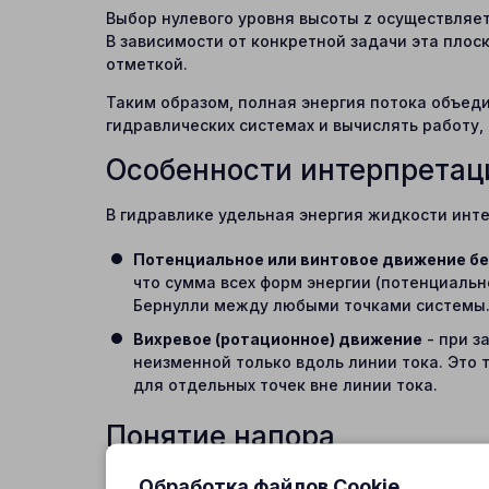
Выбор нулевого уровня высоты z осуществляет
В зависимости от конкретной задачи эта плос
отметкой.
Таким образом, полная энергия потока объеди
гидравлических системах и вычислять работу
Особенности интерпретац
В гидравлике удельная энергия жидкости инте
Потенциальное или винтовое движение бе
что сумма всех форм энергии (потенциальн
Бернулли между любыми точками системы
Вихревое (ротационное) движение
- при з
неизменной только вдоль линии тока. Это 
для отдельных точек вне линии тока.
Понятие напора
В гидравлике принято выражать удельную эне
Обработка файлов Cookie