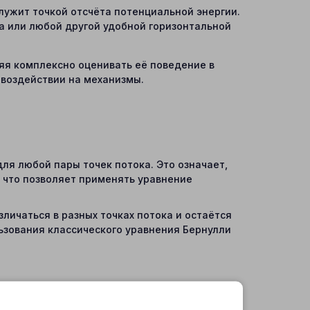
лужит точкой отсчёта потенциальной энергии.
а или любой другой удобной горизонтальной
ляя комплексно оценивать её поведение в
 воздействии на механизмы.
для любой пары точек потока. Это означает,
, что позволяет применять уравнение
личаться в разных точках потока и остаётся
льзования классического уравнения Бернулли
Напорная форма позволяет визуально и