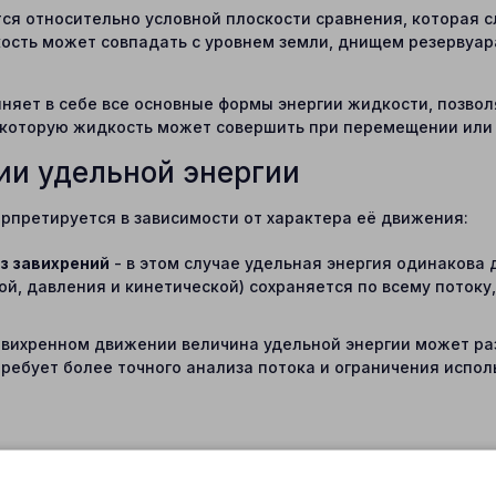
ся относительно условной плоскости сравнения, которая с
кость может совпадать с уровнем земли, днищем резервуар
няет в себе все основные формы энергии жидкости, позво
, которую жидкость может совершить при перемещении или
ии удельной энергии
рпретируется в зависимости от характера её движения:
з завихрений
- в этом случае удельная энергия одинакова 
ой, давления и кинетической) сохраняется по всему потоку
.
авихренном движении величина удельной энергии может раз
требует более точного анализа потока и ограничения испо
ргию через напор, измеряемый в метрах столба жидкости. 