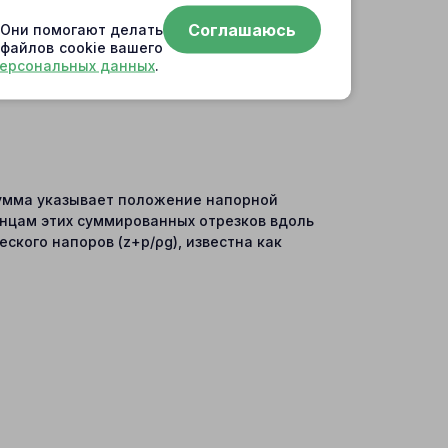
Соглашаюсь
. Они помогают делать
 файлов cookie вашего
ыбранной горизонтальной плоскости;
персональных данных
.
сумма указывает положение напорной
онцам этих суммированных отрезков вдоль
кого напоров (z+p/ρg), известна как