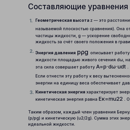
Составляющие уравнения
Геометрическая высота
z
— это расстояни
называемой плоскостью сравнения). Она 
частицы жидкости, g — ускорение свободно
жидкость за счёт своего положения в грав
p
ρ
g
Энергия давления
описывает работу
жидкости площадью живого сечения dω, на
A
=
p
⋅
d
ω
⋅
u
d
t
эта сила совершает работу
.
Если отнести эту работу к весу вытесненно
энергии на единицу веса обеспечивает дав
Кинетическая энергия
характеризует энер
E
к
=
m
u
2
2
кинетическая энергия равна
. 
Таким образом, каждый член уравнения Берну
(p/pg) и кинетическую (u2/2g). Сумма этих эн
идеальной жидкости.