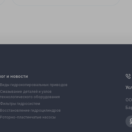
лог и новости
Виды гидрокопировальных приводов
Ус
Смазывание деталей и узлов
технологического оборудования
ОО
Фильтры гидросистем
Ба
Восстановление гидроцилиндров
Роторно-пластинчатые насосы