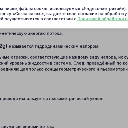
енциал потока:
ом числе, файлы cookie, используемые «Яндекс-метрикой»)
нопку «Соглашаюсь», вы даете свое согласие на обработку
отенциальную энергию положения жидкости относительно в
й осуществляется в соответствии с
Политикой обработки 
 с давлением в жидкости;
инетическую энергию потока.
2
g
)
называется гидродинамическим напором.
льные отрезки, соответствующие каждому виду напора, их 
ский уровень жидкости в системе. След, проведённый по к
соединяющая только концы геометрического и пьезометричес
провода используется пьезометрический уклон:
 двумя сечениями потока,