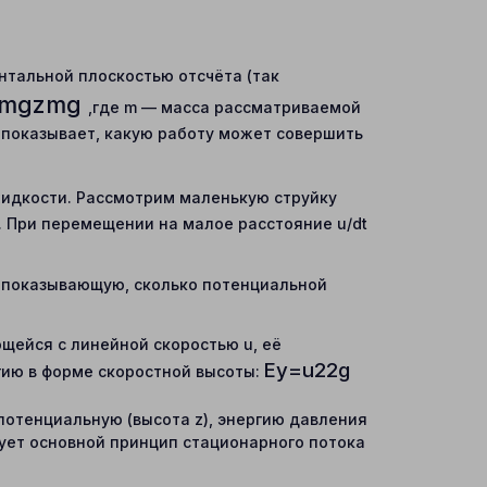
нтальной плоскостью отсчёта (так
m
g
z
m
g
,где m — масса рассматриваемой
н показывает, какую работу может совершить
идкости. Рассмотрим маленькую струйку
. При перемещении на малое расстояние u/dt
, показывающую, сколько потенциальной
ейся с линейной скоростью u, её
E
у
=
u
2
2
g
ргию в форме скоростной высоты:
потенциальную (высота z), энергию давления
ирует основной принцип стационарного потока