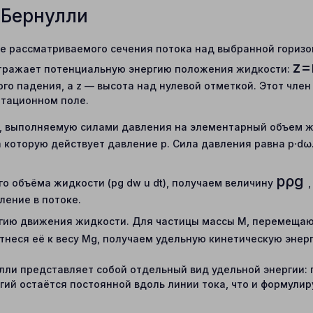
 Бернулли
е рассматриваемого сечения потока над выбранной горизо
z
=
отражает потенциальную энергию положения жидкости:
го падения, а z — высота над нулевой отметкой. Этот чле
итационном поле.
, выполняемую силами давления на элементарный объем ж
 которую действует давление p. Сила давления равна p⋅dω
p
ρ
g
го объёма жидкости (pg dw u dt), получаем величину
ление в потоке.
гию движения жидкости. Для частицы массы M, перемещающ
Отнеся её к весу Mg, получаем удельную кинетическую эне
лли представляет собой отдельный вид удельной энергии: 
ергий остаётся постоянной вдоль линии тока, что и формул