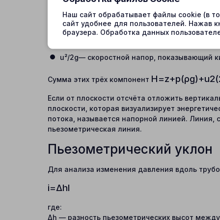
количественно оценивать энергетический пот
Наш сайт обрабатывает файлы cookie (в т
сайт удобнее для пользователей. Нажав к
z — геометрический напор, отражающий п
браузера. Обработка данных пользователе
p/ρg— пьезометрический напор, связанный
u²/2g— скоростной напор, показывающий к
H
=
z
+
p
(
ρ
g
)
+
u
2
(
Сумма этих трёх компонент
Если от плоскости отсчёта отложить вертика
плоскости, которая визуализирует энергетиче
потока, называется напорной линией. Линия, 
пьезометрическая линия.
Пьезометрический уклон
Для анализа изменения давления вдоль трубо
i
=
Δ
h
l
где:
Δh — разность пьезометрических высот между