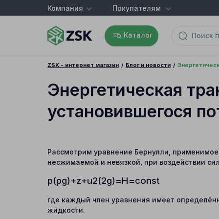
Компания
Покупателям
Каталог
ZSK - интернет магазин
Блог и новости
Энергетическ
Энергетическая тра
установившегося по
Рассмотрим уравнение Бернулли, применимое
несжимаемой и невязкой, при воздействии сил
p
(
ρ
g
)
+
z
+
u
2
(
2
g
)
=
H
=
const
где каждый член уравнения имеет определённ
жидкости.