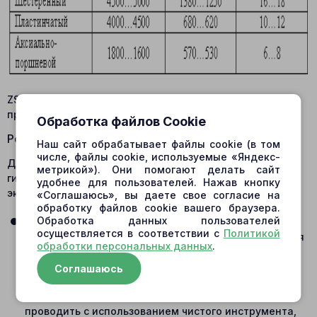
ZSK.13.1 Значения вязкости при крайних температурных
пределах
Обработка файлов Cookie
Рекомендации по эксплуатации
Наш сайт обрабатывает файлы cookie (в том
числе, файлы cookie, используемые «Яндекс-
Для обеспечения длительной и надежной работы
метрикой»). Они помогают делать сайт
гидросистемы крайне важно соблюдать правила
удобнее для пользователей. Нажав кнопку
эксплуатации рабочей жидкости.
«Соглашаюсь», вы даете свое согласие на
обработку файлов cookie вашего браузера.
Обработка данных пользователей
Правила заправки и обслуживания
осуществляется в соответствии с
Политикой
В первую очередь необходимо избегать смешивания
обработки персональных данных
.
свежей и отработанной жидкости, так как это
приводит к снижению её смазывающих и
Соглашаюсь
антикоррозионных свойств. Все операции по
заправке и обслуживанию системы следует
проводить с использованием чистого инструмента,