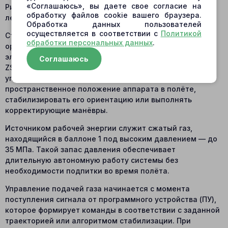
«Соглашаюсь», вы даете свое согласие на
Рис. ZSK.22.3. Структурная схема привода ориентации
обработку файлов cookie вашего браузера.
летательных аппаратов
Обработка данных пользователей
осуществляется в соответствии с
Политикой
Структурная схема пневматического привода
обработки персональных данных
.
ориентации летательных аппаратов, управляемого
электронными средствами, представлена на рисунке
Соглашаюсь
ZSK.22.3. Данный привод используется для создания
управляющих моментов, позволяющих изменять
пространственное положение аппарата в полёте,
стабилизировать его ориентацию или выполнять
корректирующие манёвры.
Источником рабочей энергии служит сжатый газ,
находящийся в баллоне 1 под высоким давлением — до
35 МПа. Такой запас давления обеспечивает
длительную автономную работу системы без
необходимости подпитки во время полёта.
Управление подачей газа начинается с момента
поступления сигнала от программного устройства (ПУ),
которое формирует команды в соответствии с заданной
траекторией или алгоритмом стабилизации. При