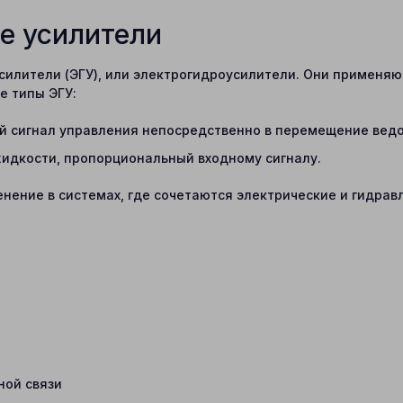
е усилители
илители (ЭГУ), или электрогидроусилители. Они применяю
е типы ЭГУ:
й сигнал управления непосредственно в перемещение ведо
идкости, пропорциональный входному сигналу.
ение в системах, где сочетаются электрические и гидрав
ной связи