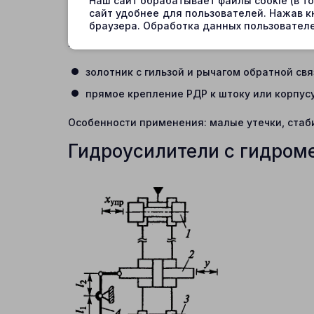
Наш сайт обрабатывает файлы cookie (в т
отклонения. Благодаря этому формируется за
сайт удобнее для пользователей. Нажав к
смещению управляющего звена.
браузера. Обработка данных пользователе
Варианты конструкции включают:
золотник с гильзой и рычагом обратной свя
прямое крепление РДР к штоку или корпусу ци
Особенности применения: малые утечки, стаб
Гидроусилители с гидром