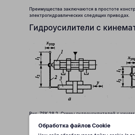
Преимущества заключаются в простоте констр
электрогидравлических следящих приводах.
Гидроусилители с кинема
Рис. ZSK.28.2. Схемы гидроусилителей с кине
В гидроусилителях с кинематической обратной
Обработка файлов Cookie
механизмом 2, который посредством штока г