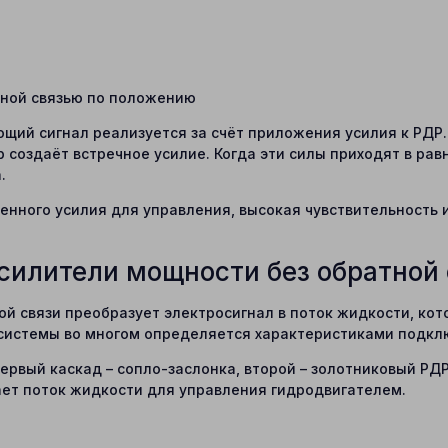
атной связью по положению
яющий сигнал реализуется за счёт приложения усилия к РДР
создаёт встречное усилие. Когда эти силы приходят в рав
.
нного усилия для управления, высокая чувствительность и
силители мощности без обратной 
й связи преобразует электросигнал в поток жидкости, ко
системы во многом определяется характеристиками подкл
 первый каскад – сопло-заслонка, второй – золотниковый РД
ает поток жидкости для управления гидродвигателем.