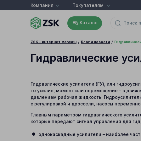
Компания
Покупателям
Каталог
ZSK - интернет магазин
Блог и новости
Гидравлическ
Гидравлические уси
Гидравлические усилители (ГУ), или гидроуси
то усилие, момент или перемещение – в движ
давлением рабочая жидкость. Гидроусилител
с регулировкой и дроссели, насосы переменно
Главным параметром гидравлического усилите
которые передают сигнал управления для гидр
однокаскадные усилители – наиболее част