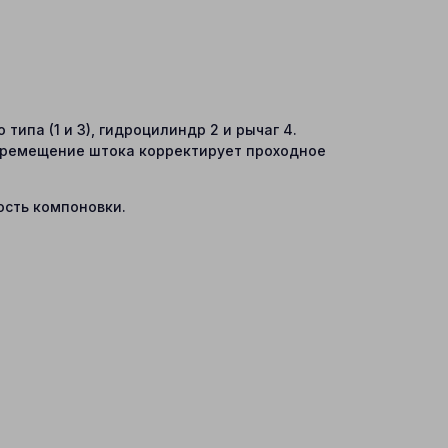
ипа (1 и 3), гидроцилиндр 2 и рычаг 4.
еремещение штока корректирует проходное
ость компоновки.