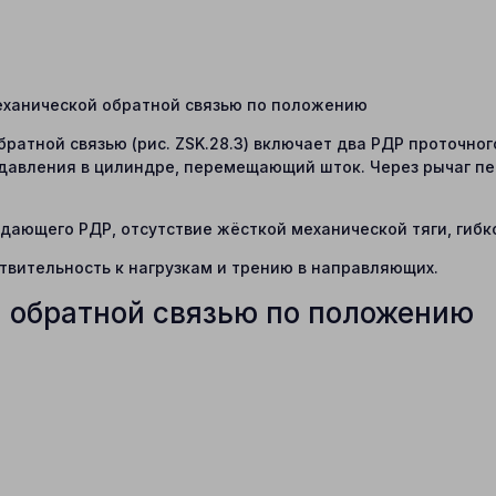
механической обратной связью по положению
атной связью (рис. ZSK.28.3) включает два РДР проточного т
 давления в цилиндре, перемещающий шток. Через рычаг п
ающего РДР, отсутствие жёсткой механической тяги, гибк
твительность к нагрузкам и трению в направляющих.
й обратной связью по положению