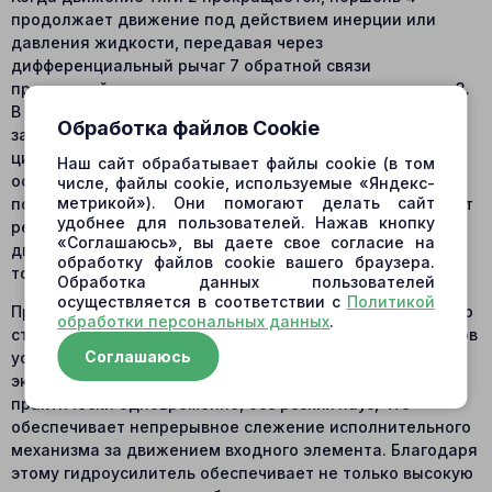
продолжает движение под действием инерции или
давления жидкости, передавая через
дифференциальный рычаг 7 обратной связи
противодействующее смещение плунжеру золотника 3.
В этот момент расходные окна золотника постепенно
Обработка файлов Cookie
закрываются, ограничивая поступление жидкости в
цилиндр 5 и плавно замедляя поршень до полной
Наш сайт обрабатывает файлы cookie (в том
остановки, когда золотник возвращается в положение
числе, файлы cookie, используемые «Яндекс-
метрикой»). Они помогают делать сайт
полной нейтральности. Такой механизм предотвращает
удобнее для пользователей. Нажав кнопку
резкие колебания и обеспечивает мягкое завершение
«Соглашаюсь», вы даете свое согласие на
движения, снижая износ компонентов и повышая
обработку файлов cookie вашего браузера.
точность управления.
Обработка данных пользователей
осуществляется в соответствии с
Политикой
При смещении плунжера золотника в противоположную
обработки персональных данных
.
сторону происходит обратное движение всех элементов
Соглашаюсь
устройства — поршня, шарниров и рычагов. В реальной
эксплуатации этапы «входа» и «выхода» происходят
практически одновременно, без резких пауз, что
обеспечивает непрерывное слежение исполнительного
механизма за движением входного элемента. Благодаря
этому гидроусилитель обеспечивает не только высокую