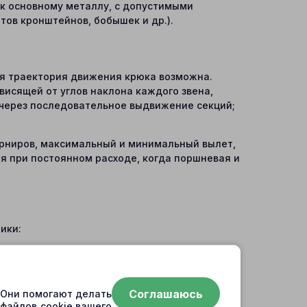
 к основному металлу, с допустимыми
тов кронштейнов, бобышек и др.).
ая траектория движения крюка возможна.
висящей от углов наклона каждого звена,
 через последовательное выдвижение секций;
арниров, максимальный и минимальный вылет,
я при постоянном расходе, когда поршневая и
ики:
цилиндрами оно может быть значительным
нической обработки (например, несоосность
Соглашаюсь
. Они помогают делать
 файлов cookie вашего