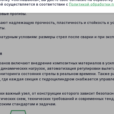
й осуществляется в соответствии с
Политикой обработки 
асстояние между ребрами жёсткости обычно находится в п
овые прогибы.
ают надлежащую прочность, пластичность и стойкость к ус
ты.
ратурным условиям: размеры стрел после сварки и при экс
я
анов включают внедрение композитных материалов в усиле
инамических нагрузок, автоматизация регулировки вылета
ониторинга состояния стрелы в реальном времени. Также 
, где каждая секция с гидроцилиндром снабжается управле
ки важный узел, от конструкции которого зависит безопасн
тических схем, технических требований и современных тен
соким стандартам и задачам.