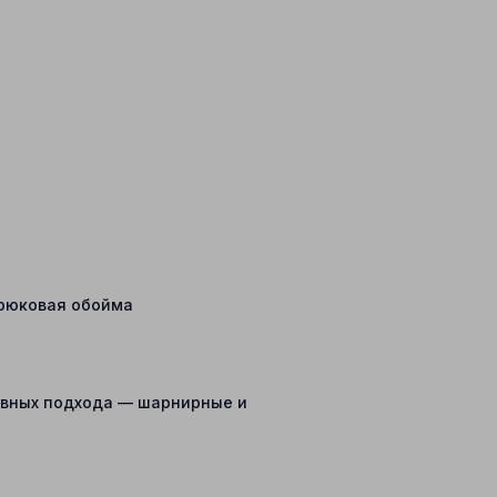
крюковая обойма
новных подхода — шарнирные и