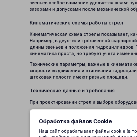
звеньев особое внимание уделяется швам: ну
зазорами и допусками после механической обр
Кинематические схемы работы стрел
Кинематическая схема стрелы показывает, ка
Например, в двух- или трёхзвенной шарнирной
длины звеньев и положения гидроцилиндров. 
кинематика проста, но требует учёта изменен
Технические параметры, важные в кинематике
скорости выдвижения и втягивания гидроцили
штоковая полости имеют разные площади.
Технические данные и требования
При проектировании стрел и выборе оборудов
Отношение рабочей площади поршневой полос
(например, >3), что приводит к различию ско
Обработка файлов Cookie
Толщина листов стенок, высота и ширина проф
Наш сайт обрабатывает файлы cookie (в т
осей бобышек, непараллельность поверхностей
сайт удобнее для пользователей. Нажав к