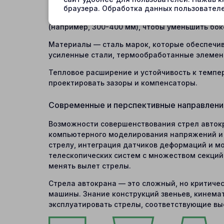
браузера. Обработка данных пользователе
Ребра жёсткости: для стрел нижнего звена р
(например, 300-400 мм), чтобы уменьшить бок
Материалы — сталь марок, которые обеспечив
усиленные стали, термообработанные элемен
Тепловое расширение и устойчивость к темпе
проектировать зазоры и компенсаторы.
Современные и перспективные направлени
Возможности совершенствования стрел автокр
компьютерного моделирования напряжений и д
стрелу, интеграция датчиков деформаций и м
телескопических систем с множеством секций
менять вылет стрелы.
Стрела автокрана — это сложный, но критичес
машины. Знание конструкций звеньев, кинема
эксплуатировать стрелы, соответствующие вы