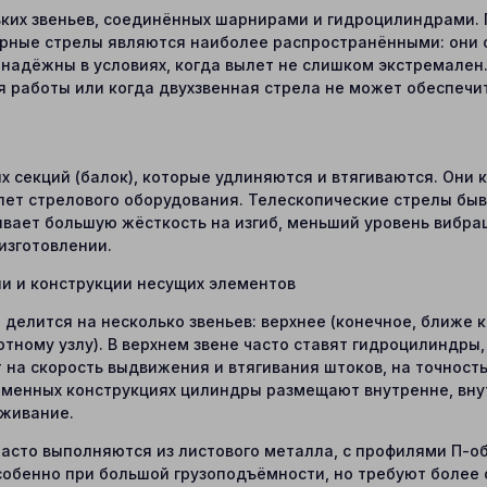
ких звеньев, соединённых шарнирами и гидроцилиндрами. 
ирные стрелы являются наиболее распространёнными: они 
надёжны в условиях, когда вылет не слишком экстремален.
ия работы или когда двухзвенная стрела не может обеспеч
х секций (балок), которые удлиняются и втягиваются. Они
лет стрелового оборудования. Телескопические стрелы бы
вает большую жёсткость на изгиб, меньший уровень вибрац
изготовлении.
ии и конструкции несущих элементов
елится на несколько звеньев: верхнее (конечное, ближе к 
отному узлу). В верхнем звене часто ставят гидроцилиндры
т на скорость выдвижения и втягивания штоков, на точност
ременных конструкциях цилиндры размещают внутренне, вну
уживание.
часто выполняются из листового металла, с профилями П-об
обенно при большой грузоподъёмности, но требуют более 