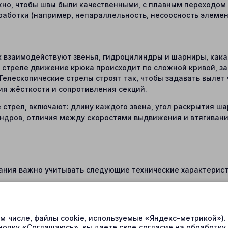
жно, чтобы швы были качественными, с плавным переходом
аботки (например, непараллельность, несоосность элемен
к взаимодействуют звенья, гидроцилиндры и шарниры, как
 стреле движение крюка происходит по сложной кривой, за
Телескопические стрелы строят так, чтобы задавать вылет
ия жёсткости и сопротивления секций.
 стрел, включают: длину каждого звена, угол раскрытия ш
ндров, отличия между скоростями выдвижения и втягивани
ания важно учитывать следующие технические характерист
ти к штоковой. В стрелах с поршневыми односторонними 
ростей выдвижения и втягивания.
иля, а также геометрические допуски после сварки и меха
ом числе, файлы cookie, используемые «Яндекс-метрикой»)
) — они влияют на износ, люфты и устойчивость стрелы.
нопку «Соглашаюсь», вы даете свое согласие на обработку