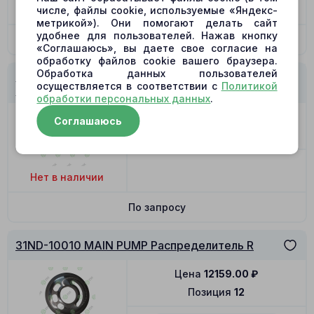
Нет в наличии
числе, файлы cookie, используемые «Яндекс-
метрикой»). Они помогают делать сайт
удобнее для пользователей. Нажав кнопку
По запросу
«Соглашаюсь», вы даете свое согласие на
обработку файлов cookie вашего браузера.
Обработка данных пользователей
31ND-10010 MAIN PUMP Поршень с башмаком
осуществляется в соответствии с
Политикой
32x119.3
обработки персональных данных
.
Цена
2815.00
₽
Соглашаюсь
Позиция
11
Нет в наличии
По запросу
31ND-10010 MAIN PUMP Распределитель R
Цена
12159.00
₽
Позиция
12