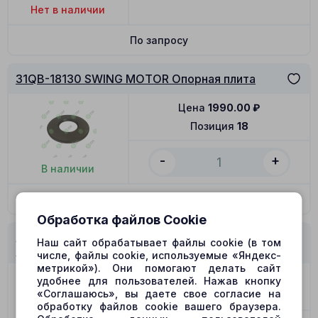
Нет в наличии
По запросу
31QB-18130 SWING MOTOR Опорная плита
Цена
1990.00
₽
Позиция
18
-
+
В наличии
В корзину
Обработка файлов Cookie
31QB-18130 SWING MOTOR Витая пружина (D-
Наш сайт обрабатывает файлы cookie (в том
7.6, d-1.6, h-45)
числе, файлы cookie, используемые «Яндекс-
метрикой»). Они помогают делать сайт
Цена
169.00
₽
удобнее для пользователей. Нажав кнопку
«Соглашаюсь», вы даете свое согласие на
Позиция
23
обработку файлов cookie вашего браузера.