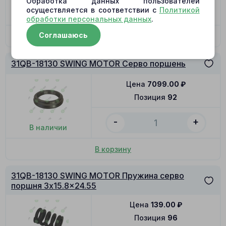
Обработка данных пользователей
-
+
осуществляется в соответствии с
Политикой
В наличии
обработки персональных данных
.
Соглашаюсь
В корзину
31QB-18130 SWING MOTOR Серво поршень
Цена
7099.00
₽
Позиция
92
-
+
В наличии
В корзину
31QB-18130 SWING MOTOR Пружина серво
поршня 3x15.8x24.55
Цена
139.00
₽
Позиция
96