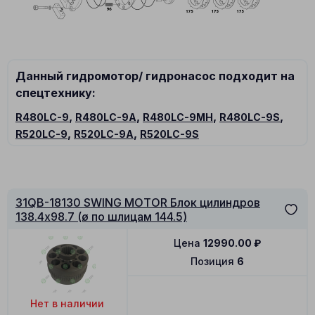
Данный гидромотор/ гидронасос подходит на
спецтехнику:
,
,
,
,
R480LC-9
R480LC-9A
R480LC-9MH
R480LC-9S
,
,
R520LC-9
R520LC-9A
R520LC-9S
31QB-18130 SWING MOTOR Блок цилиндров
138.4x98.7 (ø по шлицам 144.5)
Цена
12990.00
₽
Позиция
6
Нет в наличии