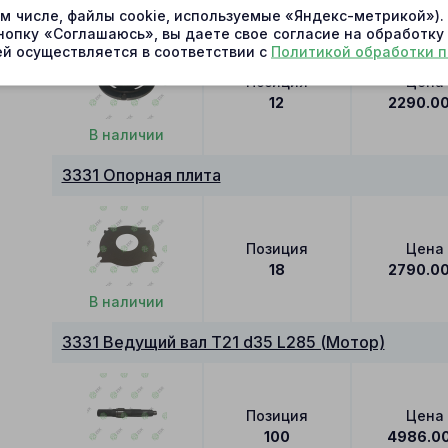
3331 Распределитель M
ом числе, файлы cookie, используемые «Яндекс-метрикой»)
нопку «Соглашаюсь», вы даете свое согласие на обработку
й осуществляется в соответствии с
Политикой обработки 
Позиция
Цена
12
2290.0
В наличии
3331 Опорная плита
Позиция
Цена
18
2790.0
В наличии
3331 Ведущий вал T21 d35 L285 (Мотор)
Позиция
Цена
100
4986.0