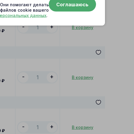
Соглашаюсь
. Они помогают делать
 файлов cookie вашего
персональных данных
.
-
+
В корзину
0
₽
-
+
В корзину
0
₽
-
+
В корзину
0
₽