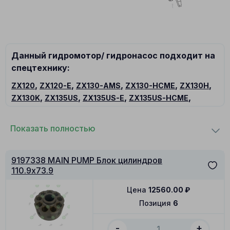
Данный гидромотор/ гидронасос подходит на
спецтехнику:
,
,
,
,
,
ZX120
ZX120-E
ZX130-AMS
ZX130-HCME
ZX130H
,
,
,
,
ZX130K
ZX135US
ZX135US-E
ZX135US-HCME
,
ZX135USK
ZX135UST
Показать полностью
9197338 MAIN PUMP Блок цилиндров
110.9x73.9
Цена
12560.00
₽
Позиция
6
-
+