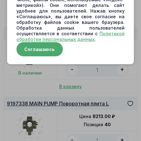
В наличии
метрикой»). Они помогают делать сайт
удобнее для пользователей. Нажав кнопку
В корзину
«Соглашаюсь», вы даете свое согласие на
обработку файлов cookie вашего браузера.
Обработка данных пользователей
9197338 MAIN PUMP Поворотная плита R
осуществляется в соответствии с
Политикой
обработки персональных данных
.
Цена
8213.00
₽
Соглашаюсь
Позиция
40
-
+
В наличии
В корзину
9197338 MAIN PUMP Поворотная плита L
Цена
8213.00
₽
Позиция
40
-
+