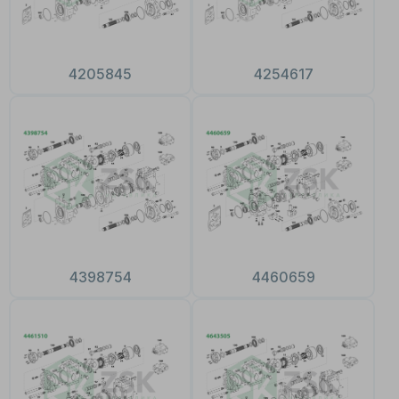
4205845
4254617
4398754
4460659