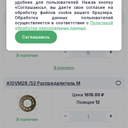
удобнее для пользователей. Нажав кнопку
По запросу
«Соглашаюсь», вы даете свое согласие на
обработку файлов cookie вашего браузера.
Обработка данных пользователей
A10VM28 /52 Поршень с башмаком 14.5x51.4
осуществляется в соответствии с
Политикой
обработки персональных данных
.
Цена
653.00
₽
Соглашаюсь
Позиция
11
-
+
В наличии
В корзину
A10VM28 /52 Распределитель M
Цена
1616.00
₽
Позиция
12
-
+
В наличии