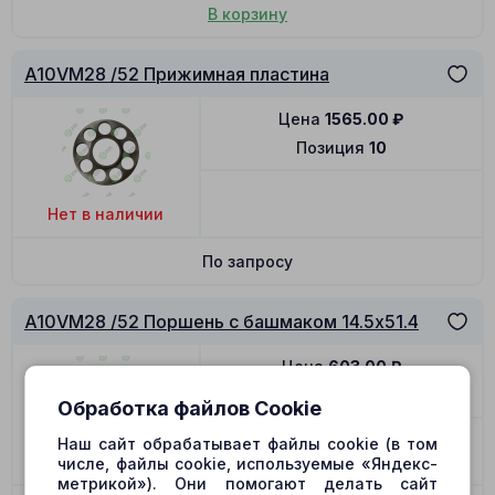
В корзину
A10VM28 /52 Прижимная пластина
Цена
1565.00
₽
Позиция
10
Нет в наличии
По запросу
A10VM28 /52 Поршень с башмаком 14.5x51.4
Цена
603.00
₽
Позиция
11
Обработка файлов Cookie
Наш сайт обрабатывает файлы cookie (в том
Нет в наличии
числе, файлы cookie, используемые «Яндекс-
метрикой»). Они помогают делать сайт