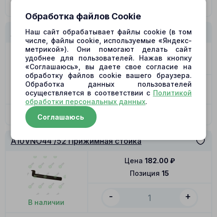
В корзину
Обработка файлов Cookie
Наш сайт обрабатывает файлы cookie (в том
A10VNO44 /52 Распределитель R
числе, файлы cookie, используемые «Яндекс-
метрикой»). Они помогают делать сайт
Цена
8609.00
₽
удобнее для пользователей. Нажав кнопку
Позиция
12
«Соглашаюсь», вы даете свое согласие на
обработку файлов cookie вашего браузера.
Обработка данных пользователей
-
+
осуществляется в соответствии с
Политикой
В наличии
обработки персональных данных
.
В корзину
Соглашаюсь
A10VNO44 /52 Прижимная стойка
Цена
182.00
₽
Позиция
15
-
+
В наличии