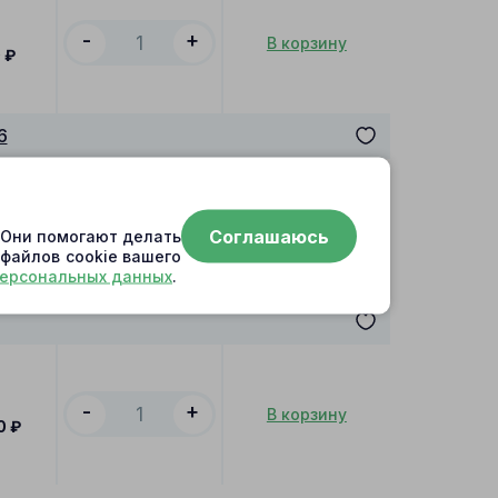
-
+
В корзину
0
₽
6
-
+
В корзину
Соглашаюсь
. Они помогают делать
₽
 файлов cookie вашего
персональных данных
.
-
+
В корзину
0
₽