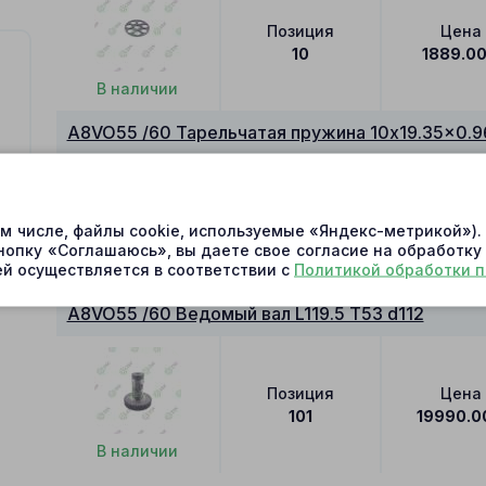
Позиция
Цена
10
1889.0
В наличии
A8VO55 /60 Тарельчатая пружина 10x19.35x0.9
Позиция
Цена
ом числе, файлы cookie, используемые «Яндекс-метрикой»)
24
95.00
нопку «Соглашаюсь», вы даете свое согласие на обработку
й осуществляется в соответствии с
Политикой обработки 
В наличии
A8VO55 /60 Ведомый вал L119.5 T53 d112
Позиция
Цена
101
19990.0
В наличии